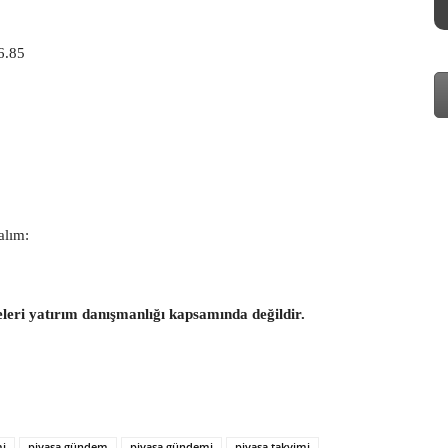
6.85
alım:
eleri yatırım danışmanlığı kapsamında değildir.
mi
piyasa gündem
piyasa gündemi
piyasa takvimi