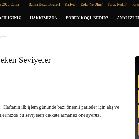
os 2026 Cuma
Banka Hesap Bilgileri
Kariyer
Dolar Ne Olur?
Forex Nedir?
Forex
SILIĞINIZ
HAKKIMIZDA
FOREX KOÇU NEDIR?
ANALIZLE
eler
eken Seviyeler
Haftanın ilk işlem gününde bazı önemli pariteler için alış ve
emlerinizde bu seviyeleri dikkate almanızı öneriyoruz.