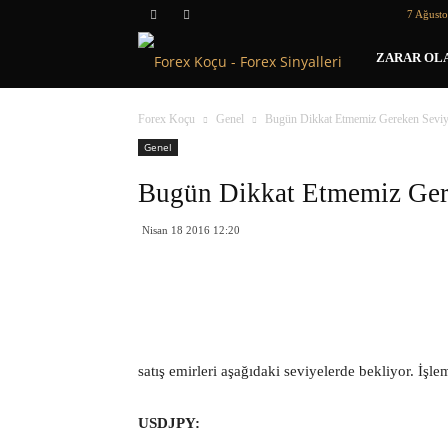
7 Ağust
Forex
ZARAR OLA
Koçu
Forex Koçu
Genel
Bugün Dikkat Etmemiz Gereken Seviy
Genel
Bugün Dikkat Etmemiz Ger
Nisan 18 2016 12:20
satış emirleri aşağıdaki seviyelerde bekliyor. İşl
USDJPY: