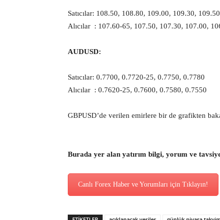
Satıcılar: 108.50, 108.80, 109.00, 109.30, 109.50
Alıcılar : 107.60-65, 107.50, 107.30, 107.00, 10
AUDUSD:
Satıcılar: 0.7700, 0.7720-25, 0.7750, 0.7780
Alıcılar : 0.7620-25, 0.7600, 0.7580, 0.7550
GBPUSD’de verilen emirlere bir de grafikten bak
Burada yer alan yatırım bilgi, yorum ve tavsiy
Canlı Forex Haber ve Yorumları için Tıklayın!
ETİKETLER
açıklanacak veriler
günlük piyasa takvi