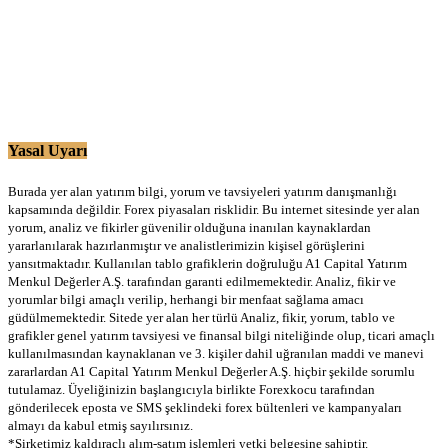
Yasal Uyarı
Burada yer alan yatırım bilgi, yorum ve tavsiyeleri yatırım danışmanlığı
kapsamında değildir. Forex piyasaları risklidir. Bu internet sitesinde yer alan
yorum, analiz ve fikirler güvenilir olduğuna inanılan kaynaklardan
yararlanılarak hazırlanmıştır ve analistlerimizin kişisel görüşlerini
yansıtmaktadır. Kullanılan tablo grafiklerin doğruluğu A1 Capital Yatırım
Menkul Değerler A.Ş. tarafından garanti edilmemektedir. Analiz, fikir ve
yorumlar bilgi amaçlı verilip, herhangi bir menfaat sağlama amacı
güdülmemektedir. Sitede yer alan her türlü Analiz, fikir, yorum, tablo ve
grafikler genel yatırım tavsiyesi ve finansal bilgi niteliğinde olup, ticari amaçlı
kullanılmasından kaynaklanan ve 3. kişiler dahil uğranılan maddi ve manevi
zararlardan A1 Capital Yatırım Menkul Değerler A.Ş. hiçbir şekilde sorumlu
tutulamaz. Üyeliğinizin başlangıcıyla birlikte Forexkocu tarafından
gönderilecek eposta ve SMS şeklindeki forex bültenleri ve kampanyaları
almayı da kabul etmiş sayılırsınız.
*Şirketimiz kaldıraçlı alım-satım işlemleri yetki belgesine sahiptir.