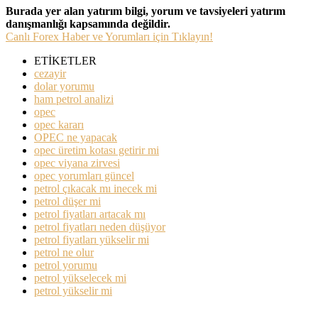
Burada yer alan yatırım bilgi, yorum ve tavsiyeleri yatırım
danışmanlığı kapsamında değildir.
Canlı Forex Haber ve Yorumları için Tıklayın!
ETİKETLER
cezayir
dolar yorumu
ham petrol analizi
opec
opec kararı
OPEC ne yapacak
opec üretim kotası getirir mi
opec viyana zirvesi
opec yorumları güncel
petrol çıkacak mı inecek mi
petrol düşer mi
petrol fiyatları artacak mı
petrol fiyatları neden düşüyor
petrol fiyatları yükselir mi
petrol ne olur
petrol yorumu
petrol yükselecek mi
petrol yükselir mi