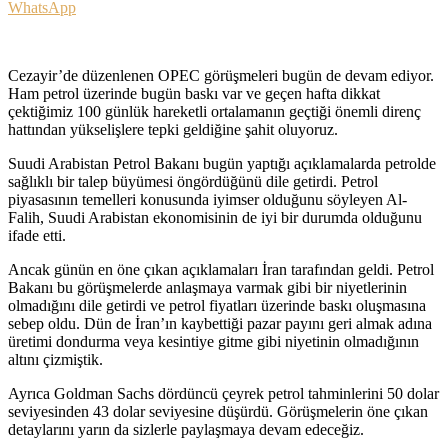
WhatsApp
Cezayir’de düzenlenen OPEC görüşmeleri bugün de devam ediyor.
Ham petrol üzerinde bugün baskı var ve geçen hafta dikkat
çektiğimiz 100 günlük hareketli ortalamanın geçtiği önemli direnç
hattından yükselişlere tepki geldiğine şahit oluyoruz.
Suudi Arabistan Petrol Bakanı bugün yaptığı açıklamalarda petrolde
sağlıklı bir talep büyümesi öngördüğünü dile getirdi. Petrol
piyasasının temelleri konusunda iyimser olduğunu söyleyen Al-
Falih, Suudi Arabistan ekonomisinin de iyi bir durumda olduğunu
ifade etti.
Ancak günün en öne çıkan açıklamaları İran tarafından geldi. Petrol
Bakanı bu görüşmelerde anlaşmaya varmak gibi bir niyetlerinin
olmadığını dile getirdi ve petrol fiyatları üzerinde baskı oluşmasına
sebep oldu. Dün de İran’ın kaybettiği pazar payını geri almak adına
üretimi dondurma veya kesintiye gitme gibi niyetinin olmadığının
altını çizmiştik.
Ayrıca Goldman Sachs dördüncü çeyrek petrol tahminlerini 50 dolar
seviyesinden 43 dolar seviyesine düşürdü. Görüşmelerin öne çıkan
detaylarını yarın da sizlerle paylaşmaya devam edeceğiz.