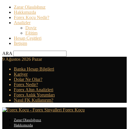
Zarar Olasılığınız
Hakkımızda
Forex Koçu Nedir?
Analizler
Doviz
Eğitim
Hesap Çeşitleri
İletişim
ARA
9 Ağustos 2026 Pazar
Banka Hesap Bilgileri
Kariyer
Dolar Ne Olur?
Forex Nedir?
Forex Altın Analizleri
Forex Anlık Yorumları
Nasıl FK Kullanırım?
Forex Koçu
Zarar Olasılığınız
Hakkımızda