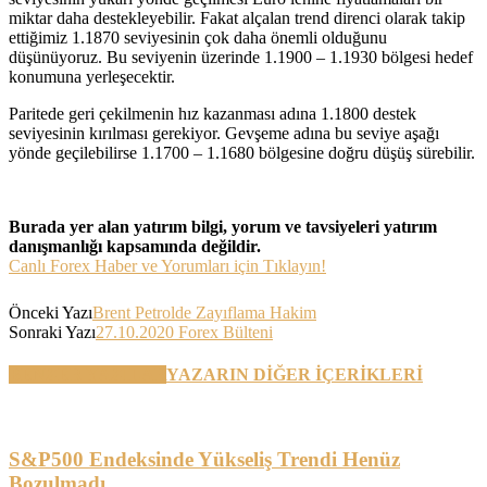
miktar daha destekleyebilir. Fakat alçalan trend direnci olarak takip
ettiğimiz 1.1870 seviyesinin çok daha önemli olduğunu
düşünüyoruz. Bu seviyenin üzerinde 1.1900 – 1.1930 bölgesi hedef
konumuna yerleşecektir.
Paritede geri çekilmenin hız kazanması adına 1.1800 destek
seviyesinin kırılması gerekiyor. Gevşeme adına bu seviye aşağı
yönde geçilebilirse 1.1700 – 1.1680 bölgesine doğru düşüş sürebilir.
Burada yer alan yatırım bilgi, yorum ve tavsiyeleri yatırım
danışmanlığı kapsamında değildir.
Canlı Forex Haber ve Yorumları için Tıklayın!
Önceki Yazı
Brent Petrolde Zayıflama Hakim
Sonraki Yazı
27.10.2020 Forex Bülteni
BENZER YAZILAR
YAZARIN DİĞER İÇERİKLERİ
S&P500 Endeksinde Yükseliş Trendi Henüz
Bozulmadı