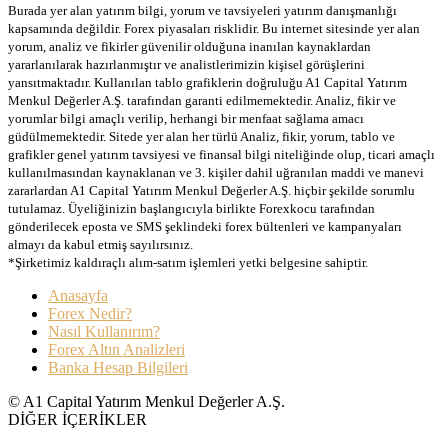
Burada yer alan yatırım bilgi, yorum ve tavsiyeleri yatırım danışmanlığı
kapsamında değildir. Forex piyasaları risklidir. Bu internet sitesinde yer alan
yorum, analiz ve fikirler güvenilir olduğuna inanılan kaynaklardan
yararlanılarak hazırlanmıştır ve analistlerimizin kişisel görüşlerini
yansıtmaktadır. Kullanılan tablo grafiklerin doğruluğu A1 Capital Yatırım
Menkul Değerler A.Ş. tarafından garanti edilmemektedir. Analiz, fikir ve
yorumlar bilgi amaçlı verilip, herhangi bir menfaat sağlama amacı
güdülmemektedir. Sitede yer alan her türlü Analiz, fikir, yorum, tablo ve
grafikler genel yatırım tavsiyesi ve finansal bilgi niteliğinde olup, ticari amaçlı
kullanılmasından kaynaklanan ve 3. kişiler dahil uğranılan maddi ve manevi
zararlardan A1 Capital Yatırım Menkul Değerler A.Ş. hiçbir şekilde sorumlu
tutulamaz. Üyeliğinizin başlangıcıyla birlikte Forexkocu tarafından
gönderilecek eposta ve SMS şeklindeki forex bültenleri ve kampanyaları
almayı da kabul etmiş sayılırsınız.
*Şirketimiz kaldıraçlı alım-satım işlemleri yetki belgesine sahiptir.
Anasayfa
Forex Nedir?
Nasıl Kullanırım?
Forex Altın Analizleri
Banka Hesap Bilgileri
© A1 Capital Yatırım Menkul Değerler A.Ş.
DİĞER İÇERİKLER