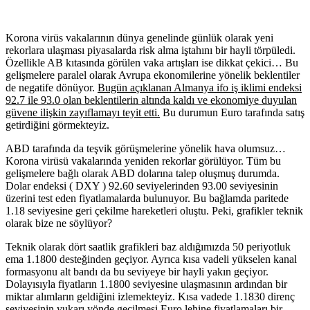
Korona virüs vakalarının dünya genelinde günlük olarak yeni
rekorlara ulaşması piyasalarda risk alma iştahını bir hayli törpüledi.
Özellikle AB kıtasında görülen vaka artışları ise dikkat çekici… Bu
gelişmelere paralel olarak Avrupa ekonomilerine yönelik beklentiler
de negatife dönüyor.
Bugün açıklanan Almanya ifo iş iklimi endeksi
92.7 ile 93.0 olan beklentilerin altında kaldı ve ekonomiye duyulan
güvene ilişkin zayıflamayı teyit etti.
Bu durumun Euro tarafında satış
getirdiğini görmekteyiz.
ABD tarafında da teşvik görüşmelerine yönelik hava olumsuz…
Korona virüsü vakalarında yeniden rekorlar görülüyor. Tüm bu
gelişmelere bağlı olarak ABD dolarına talep oluşmuş durumda.
Dolar endeksi ( DXY ) 92.60 seviyelerinden 93.00 seviyesinin
üzerini test eden fiyatlamalarda bulunuyor. Bu bağlamda paritede
1.18 seviyesine geri çekilme hareketleri oluştu. Peki, grafikler teknik
olarak bize ne söylüyor?
Teknik olarak dört saatlik grafikleri baz aldığımızda 50 periyotluk
ema 1.1800 desteğinden geçiyor. Ayrıca kısa vadeli yükselen kanal
formasyonu alt bandı da bu seviyeye bir hayli yakın geçiyor.
Dolayısıyla fiyatların 1.1800 seviyesine ulaşmasının ardından bir
miktar alımların geldiğini izlemekteyiz. Kısa vadede 1.1830 direnç
seviyesinin yukarı yönde geçilmesi Euro lehine fiyatlamaları bir