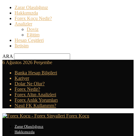
Zarar Olasılığınız
Hakkımızda
Forex Koçu Nedir?
Analizler
Doviz
Eğitim
Hesap Çeşitleri
İletişim
ARA
6 Ağustos 2026 Perşembe
Banka Hesap Bilgileri
Kariyer
Dolar Ne Olur?
Forex Nedir?
Forex Altın Analizleri
Forex Anlık Yorumları
Nasıl FK Kullanırım?
Forex Koçu
Zarar Olasılığınız
Hakkımızda