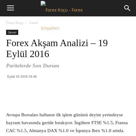
Forex
Forex Koçu
Genel
Koçu
Genel
Forex Akşam Analizi – 19
Eylül 2016
Paritelerde Son Durum
Eylül 19 2016 19:36
Avrupa Borsaları haftanın ilk işlem gününü deyim yerindeyse
bayram havasında geride bırakıyor. İngiltere FTSE %1.5, Fransa
CAC %1.5, Almanya DAX %1.0 ve İspanya Ibex %1.0 artıda.