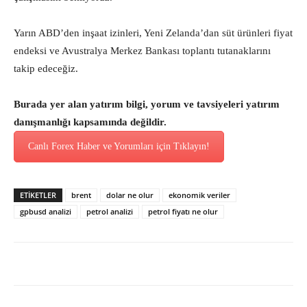
Yarın ABD’den inşaat izinleri, Yeni Zelanda’dan süt ürünleri fiyat
endeksi ve Avustralya Merkez Bankası toplantı tutanaklarını
takip edeceğiz.
Burada yer alan yatırım bilgi, yorum ve tavsiyeleri yatırım
danışmanlığı kapsamında değildir.
Canlı Forex Haber ve Yorumları için Tıklayın!
ETİKETLER
brent
dolar ne olur
ekonomik veriler
gpbusd analizi
petrol analizi
petrol fiyatı ne olur