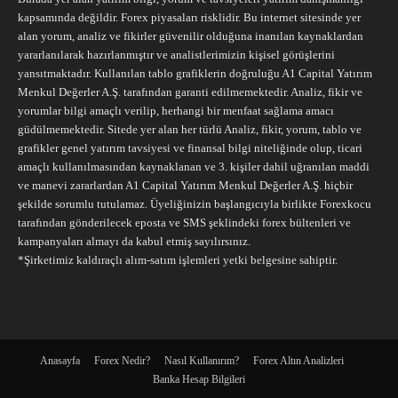
kapsamında değildir. Forex piyasaları risklidir. Bu internet sitesinde yer
alan yorum, analiz ve fikirler güvenilir olduğuna inanılan kaynaklardan
yararlanılarak hazırlanmıştır ve analistlerimizin kişisel görüşlerini
yansıtmaktadır. Kullanılan tablo grafiklerin doğruluğu A1 Capital Yatırım
Menkul Değerler A.Ş. tarafından garanti edilmemektedir. Analiz, fikir ve
yorumlar bilgi amaçlı verilip, herhangi bir menfaat sağlama amacı
güdülmemektedir. Sitede yer alan her türlü Analiz, fikir, yorum, tablo ve
grafikler genel yatırım tavsiyesi ve finansal bilgi niteliğinde olup, ticari
amaçlı kullanılmasından kaynaklanan ve 3. kişiler dahil uğranılan maddi
ve manevi zararlardan A1 Capital Yatırım Menkul Değerler A.Ş. hiçbir
şekilde sorumlu tutulamaz. Üyeliğinizin başlangıcıyla birlikte Forexkocu
tarafından gönderilecek eposta ve SMS şeklindeki forex bültenleri ve
kampanyaları almayı da kabul etmiş sayılırsınız.
*Şirketimiz kaldıraçlı alım-satım işlemleri yetki belgesine sahiptir.
Anasayfa
Forex Nedir?
Nasıl Kullanırım?
Forex Altın Analizleri
Banka Hesap Bilgileri