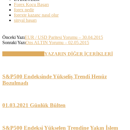
Forex Koçu Başarı
forex nedir
forexte kazanç nasıl olur
sinyal başarı
Önceki Yazı
EUR / USD Paritesi Yorumu – 30.04.2015
Sonraki Yazı
Ons ALTIN Yorumu – 02.05.2015
BENZER YAZILAR
YAZARIN DİĞER İÇERİKLERİ
S&P500 Endeksinde Yükseliş Trendi Henüz
Bozulmadı
01.03.2021 Günlük Bülten
S&P500 Endeksi Yükselen Trendine Yakın İşlem