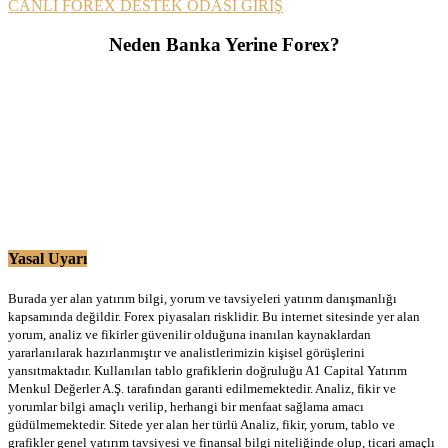
CANLI FOREX DESTEK ODASI GİRİŞ
Neden Banka Yerine Forex?
Yasal Uyarı
Burada yer alan yatırım bilgi, yorum ve tavsiyeleri yatırım danışmanlığı
kapsamında değildir. Forex piyasaları risklidir. Bu internet sitesinde yer alan
yorum, analiz ve fikirler güvenilir olduğuna inanılan kaynaklardan
yararlanılarak hazırlanmıştır ve analistlerimizin kişisel görüşlerini
yansıtmaktadır. Kullanılan tablo grafiklerin doğruluğu A1 Capital Yatırım
Menkul Değerler A.Ş. tarafından garanti edilmemektedir. Analiz, fikir ve
yorumlar bilgi amaçlı verilip, herhangi bir menfaat sağlama amacı
güdülmemektedir. Sitede yer alan her türlü Analiz, fikir, yorum, tablo ve
grafikler genel yatırım tavsiyesi ve finansal bilgi niteliğinde olup, ticari amaçlı