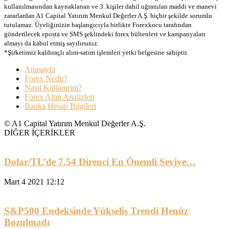
kullanılmasından kaynaklanan ve 3. kişiler dahil uğranılan maddi ve manevi
zararlardan A1 Capital Yatırım Menkul Değerler A.Ş. hiçbir şekilde sorumlu
tutulamaz. Üyeliğinizin başlangıcıyla birlikte Forexkocu tarafından
gönderilecek eposta ve SMS şeklindeki forex bültenleri ve kampanyaları
almayı da kabul etmiş sayılırsınız.
*Şirketimiz kaldıraçlı alım-satım işlemleri yetki belgesine sahiptir.
Anasayfa
Forex Nedir?
Nasıl Kullanırım?
Forex Altın Analizleri
Banka Hesap Bilgileri
© A1 Capital Yatırım Menkul Değerler A.Ş.
DİĞER İÇERİKLER
Dolar/TL’de 7.54 Direnci En Önemli Seviye…
Mart 4 2021 12:12
S&P500 Endeksinde Yükseliş Trendi Henüz
Bozulmadı