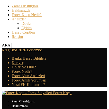
Zarar Olasılığınız
Hakkımızda
Forex Koçu Nedir?
Analizler
Doviz
Eğitim
Hesap Çeşitleri
İletişim
ARA
6 Ağustos 2026 Perşembe
Banka Hesap Bilgileri
Kariyer
Dolar Ne Olur?
Forex Nedir?
Forex Altın Analizleri
Forex Anlık Yorumları
Nasıl FK Kullanırım?
Forex Koçu
Zarar Olasılığınız
Hakkımızda