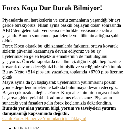
Forex Koçu Dur Durak Bilmiyor!
Piyasalarda ani hareketlerin ve zorlu zamanların yaşandığı bir ayı
geride bırakıyoruz. Nisan ayına baskılı başlayan dolar, sonrasında
ABD’den gelen kötü veri serisi ile birlikte baskısında azalma
yaşandı. Bunun sonucunda paritelerde volatilitenin arttığına şahit
olduk.
Forex Koçu olarak bu gibi zamanlarda farkımızı ortaya koyarak
sizlerin güvenini kazanmaya devam ediyoruz ve bu ay
üyelerimizden gelen teşekkür emaillerinin de mutluluğunu
yaşıyoruz. Önceki raporlarda da altını çizdiğimiz gibi hep üzerine
koyarak devam edeceğimizi belirtmiştik ve verdiğimiz sözü tuttuk.
Bu ay Nette +514 pips artı yazarken, toplamda +6700 pips üzerine
çıktık.
Mayıs ayına da iyi başlayarak üyelerimizin yatırımlarını pozitif
yönde değerlendirmelerine katkıda bulunmaya devam edeceğiz.
Başarı çok uzakta değil…Forex Koçu ailesinin bir parçası olarak
başarıya giden yoldaki ilk adımı atmış olacaksınız. Piyasanın
sunacağı yeni fırsatları gelin forex koçlarınızla değerlendirin.
Burada yer alan yatırım bilgi, yorum ve tavsiyeleri yatırım
danışmanlığı kapsamında değildir.
Canlı Forex Haber ve Yorumları için Tıklayın!
ETİKETLER