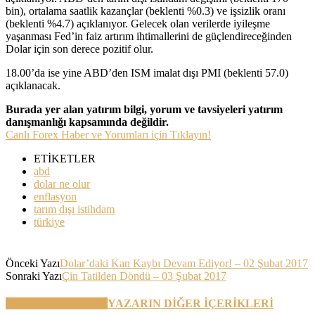
bin), ortalama saatlik kazançlar (beklenti %0.3) ve işsizlik oranı
(beklenti %4.7) açıklanıyor. Gelecek olan verilerde iyileşme
yaşanması Fed’in faiz artırım ihtimallerini de güçlendireceğinden
Dolar için son derece pozitif olur.
18.00’da ise yine ABD’den ISM imalat dışı PMI (beklenti 57.0)
açıklanacak.
Burada yer alan yatırım bilgi, yorum ve tavsiyeleri yatırım
danışmanlığı kapsamında değildir.
Canlı Forex Haber ve Yorumları için Tıklayın!
ETİKETLER
abd
dolar ne olur
enflasyon
tarım dışı istihdam
türkiye
Önceki Yazı
Dolar’daki Kan Kaybı Devam Ediyor! – 02 Şubat 2017
Sonraki Yazı
Çin Tatilden Döndü – 03 Şubat 2017
BENZER YAZILAR
YAZARIN DİĞER İÇERİKLERİ