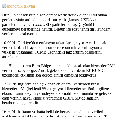
Dün Dolar endeksinin son derece kritik destek olan 99.40 altına
gerilemesinin ardından toparlanmaya başlaması USD/xxx
paritelerinde yukarı xxx/USD paritelerinde aşağı yönlü bir
düzeltmeyi beraberinde getirdi. Bugün ise sözü tarım dışı istihdam
verilerine bırakıyoruz…
10.00’da Türkiye’den enflasyon rakamları geliyor. Açıklanacak
veriler Dolar/TL açısından son derece önemli ve enflasyonda
yükseliş yaşanması TCMB üzerindeki faiz artırım baskılarını
artırabilir.
11.15’ten itibaren Euro Bölgesinden açıklanacak olan hizmetler PMI
verilerini izleyeceğiz. Ancak gelecek olan verilerin EURUSD
üzerindeki etkisinin son derece sınırlı olmasını bekliyoruz.
12.30’da İngiltere’den açıklanan en önemli verilerden birisi,
hizmetler PMI (beklenti 55.8) geliyor. Hizmetler sektörü İngiltere
ekonomisinin deyim yerindeyse lokomotifi konumunda ve gelecek
olan verinin hayal kırıklığı yaratması GBPUSD’de satışları
beraberinde getirebilir.
16.30’da haftanın ve hatta belki de her ayın en önemli verileri
açıklanıyor. ABD’den tarım dışı istihdam değişimi (beklenti 170