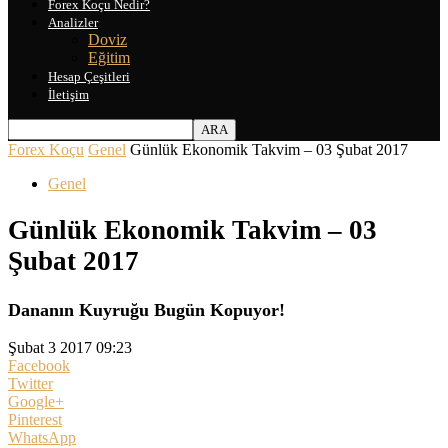
Forex Koçu Nedir?
Analizler
Doviz
Eğitim
Hesap Çeşitleri
İletişim
Forex Koçu
Genel
Günlük Ekonomik Takvim – 03 Şubat 2017
Genel
Günlük Ekonomik Takvim – 03
Şubat 2017
Dananın Kuyruğu Bugün Kopuyor!
Şubat 3 2017 09:23
Facebook
Twitter
Google+
Pinterest
WhatsApp