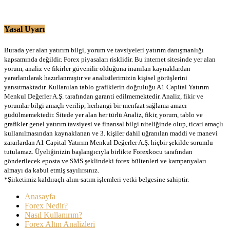
Yasal Uyarı
Burada yer alan yatırım bilgi, yorum ve tavsiyeleri yatırım danışmanlığı
kapsamında değildir. Forex piyasaları risklidir. Bu internet sitesinde yer alan
yorum, analiz ve fikirler güvenilir olduğuna inanılan kaynaklardan
yararlanılarak hazırlanmıştır ve analistlerimizin kişisel görüşlerini
yansıtmaktadır. Kullanılan tablo grafiklerin doğruluğu A1 Capital Yatırım
Menkul Değerler A.Ş. tarafından garanti edilmemektedir. Analiz, fikir ve
yorumlar bilgi amaçlı verilip, herhangi bir menfaat sağlama amacı
güdülmemektedir. Sitede yer alan her türlü Analiz, fikir, yorum, tablo ve
grafikler genel yatırım tavsiyesi ve finansal bilgi niteliğinde olup, ticari amaçlı
kullanılmasından kaynaklanan ve 3. kişiler dahil uğranılan maddi ve manevi
zararlardan A1 Capital Yatırım Menkul Değerler A.Ş. hiçbir şekilde sorumlu
tutulamaz. Üyeliğinizin başlangıcıyla birlikte Forexkocu tarafından
gönderilecek eposta ve SMS şeklindeki forex bültenleri ve kampanyaları
almayı da kabul etmiş sayılırsınız.
*Şirketimiz kaldıraçlı alım-satım işlemleri yetki belgesine sahiptir.
Anasayfa
Forex Nedir?
Nasıl Kullanırım?
Forex Altın Analizleri