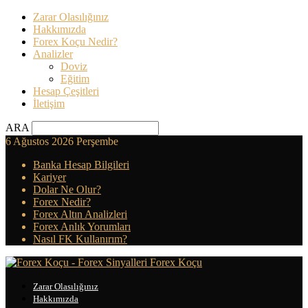
Zarar Olasılığınız
Hakkımızda
Forex Koçu Nedir?
Analizler
Doviz
Eğitim
Hesap Çeşitleri
İletişim
ARA
6 Ağustos 2026 Perşembe
Banka Hesap Bilgileri
Kariyer
Dolar Ne Olur?
Forex Nedir?
Forex Altın Analizleri
Forex Anlık Yorumları
Nasıl FK Kullanırım?
Forex Koçu
Zarar Olasılığınız
Hakkımızda