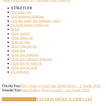
ETİKETLER
abd tarım dışı
abd tarımdışı istihdam
amerika tarım dışı istihdam verisi
bu hafta hangi veriler var
dolar
dolar analizi
dolar düşer mi
dolar ne olur
dolar yükselir mi
tarım dışı
tarım dışı istihdam
tarım dışı istihdam değişimi
tarım dışı ne gelecek
tarım dışı ne gelir
tdi değişimi
Önceki Yazı
Flaş! Dolar ve Euro’dan Tarihi Zirve! – 2 Aralık 2016
Sonraki Yazı
Altın Haftayı Nasıl Geçirdi? – 02 Aralık 2016
BENZER YAZILAR
YAZARIN DİĞER İÇERİKLERİ