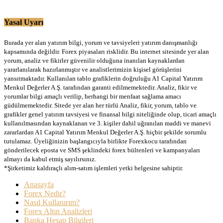
Yasal Uyarı
Burada yer alan yatırım bilgi, yorum ve tavsiyeleri yatırım danışmanlığı
kapsamında değildir. Forex piyasaları risklidir. Bu internet sitesinde yer alan
yorum, analiz ve fikirler güvenilir olduğuna inanılan kaynaklardan
yararlanılarak hazırlanmıştır ve analistlerimizin kişisel görüşlerini
yansıtmaktadır. Kullanılan tablo grafiklerin doğruluğu A1 Capital Yatırım
Menkul Değerler A.Ş. tarafından garanti edilmemektedir. Analiz, fikir ve
yorumlar bilgi amaçlı verilip, herhangi bir menfaat sağlama amacı
güdülmemektedir. Sitede yer alan her türlü Analiz, fikir, yorum, tablo ve
grafikler genel yatırım tavsiyesi ve finansal bilgi niteliğinde olup, ticari amaçlı
kullanılmasından kaynaklanan ve 3. kişiler dahil uğranılan maddi ve manevi
zararlardan A1 Capital Yatırım Menkul Değerler A.Ş. hiçbir şekilde sorumlu
tutulamaz. Üyeliğinizin başlangıcıyla birlikte Forexkocu tarafından
gönderilecek eposta ve SMS şeklindeki forex bültenleri ve kampanyaları
almayı da kabul etmiş sayılırsınız.
*Şirketimiz kaldıraçlı alım-satım işlemleri yetki belgesine sahiptir.
Anasayfa
Forex Nedir?
Nasıl Kullanırım?
Forex Altın Analizleri
Banka Hesap Bilgileri