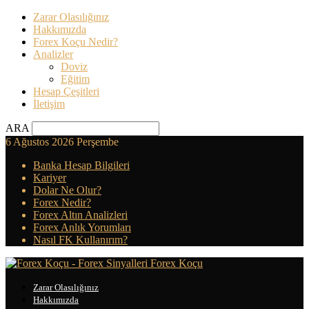
Zarar Olasılığınız
Hakkımızda
Forex Koçu Nedir?
Analizler
Doviz
Eğitim
Hesap Çeşitleri
İletişim
ARA
6 Ağustos 2026 Perşembe
Banka Hesap Bilgileri
Kariyer
Dolar Ne Olur?
Forex Nedir?
Forex Altın Analizleri
Forex Anlık Yorumları
Nasıl FK Kullanırım?
Forex Koçu
Zarar Olasılığınız
Hakkımızda