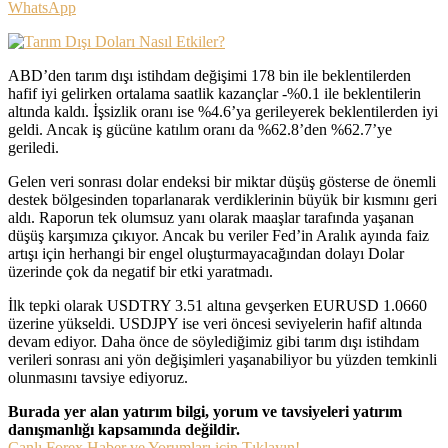
WhatsApp
ABD’den tarım dışı istihdam değişimi 178 bin ile beklentilerden
hafif iyi gelirken ortalama saatlik kazançlar -%0.1 ile beklentilerin
altında kaldı. İşsizlik oranı ise %4.6’ya gerileyerek beklentilerden iyi
geldi. Ancak iş gücüne katılım oranı da %62.8’den %62.7’ye
geriledi.
Gelen veri sonrası dolar endeksi bir miktar düşüş gösterse de önemli
destek bölgesinden toparlanarak verdiklerinin büyük bir kısmını geri
aldı. Raporun tek olumsuz yanı olarak maaşlar tarafında yaşanan
düşüş karşımıza çıkıyor. Ancak bu veriler Fed’in Aralık ayında faiz
artışı için herhangi bir engel oluşturmayacağından dolayı Dolar
üzerinde çok da negatif bir etki yaratmadı.
İlk tepki olarak USDTRY 3.51 altına gevşerken EURUSD 1.0660
üzerine yükseldi. USDJPY ise veri öncesi seviyelerin hafif altında
devam ediyor. Daha önce de söylediğimiz gibi tarım dışı istihdam
verileri sonrası ani yön değişimleri yaşanabiliyor bu yüzden temkinli
olunmasını tavsiye ediyoruz.
Burada yer alan yatırım bilgi, yorum ve tavsiyeleri yatırım
danışmanlığı kapsamında değildir.
Canlı Forex Haber ve Yorumları için Tıklayın!