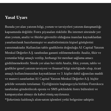
Yasal Uyarı
Burada yer alan yatırım bilgi, yorum ve tavsiyeleri yatırım danışmanlığı
kapsamında değildir. Forex piyasaları risklidir. Bu internet sitesinde yer
alan yorum, analiz ve fikirler güvenilir olduğuna inanılan kaynaklardan
yararlanılarak hazırlanmıştır ve analistlerimizin kişisel görüşlerini
yansıtmaktadır. Kullanılan tablo grafiklerin doğruluğu A1 Capital Yatırım
Menkul Değerler A.Ş. tarafından garanti edilmemektedir. Analiz, fikir ve
yorumlar bilgi amaçlı verilip, herhangi bir menfaat sağlama amacı
güdülmemektedir. Sitede yer alan her türlü Analiz, fikir, yorum, tablo ve
grafikler genel yatırım tavsiyesi ve finansal bilgi niteliğinde olup, ticari
amaçlı kullanılmasından kaynaklanan ve 3. kişiler dahil uğranılan maddi
ve manevi zararlardan A1 Capital Yatırım Menkul Değerler A.Ş. hiçbir
şekilde sorumlu tutulamaz. Üyeliğinizin başlangıcıyla birlikte Forexkocu
tarafından gönderilecek eposta ve SMS şeklindeki forex bültenleri ve
kampanyaları almayı da kabul etmiş sayılırsınız.
*Şirketimiz kaldıraçlı alım-satım işlemleri yetki belgesine sahiptir.