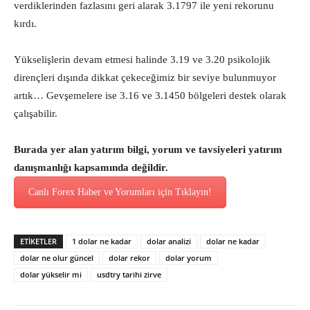
verdiklerinden fazlasını geri alarak 3.1797 ile yeni rekorunu
kırdı.
Yükselişlerin devam etmesi halinde 3.19 ve 3.20 psikolojik
dirençleri dışında dikkat çekeceğimiz bir seviye bulunmuyor
artık… Gevşemelere ise 3.16 ve 3.1450 bölgeleri destek olarak
çalışabilir.
Burada yer alan yatırım bilgi, yorum ve tavsiyeleri yatırım
danışmanlığı kapsamında değildir.
Canlı Forex Haber ve Yorumları için Tıklayın!
ETİKETLER
1 dolar ne kadar
dolar analizi
dolar ne kadar
dolar ne olur güncel
dolar rekor
dolar yorum
dolar yükselir mi
usdtry tarihi zirve