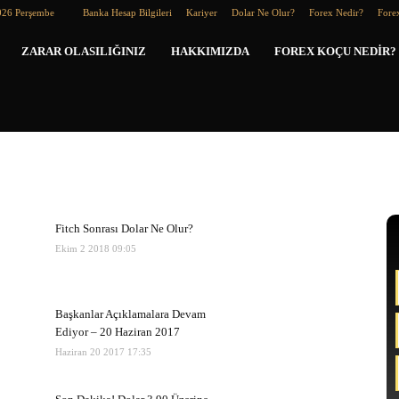
026 Perşembe
Banka Hesap Bilgileri
Kariyer
Dolar Ne Olur?
Forex Nedir?
Forex
Forex
ZARAR OLASILIĞINIZ
HAKKIMIZDA
FOREX KOÇU NEDIR?
Koçu
Fitch Sonrası Dolar Ne Olur?
Ekim 2 2018 09:05
Başkanlar Açıklamalara Devam
Ediyor – 20 Haziran 2017
Haziran 20 2017 17:35