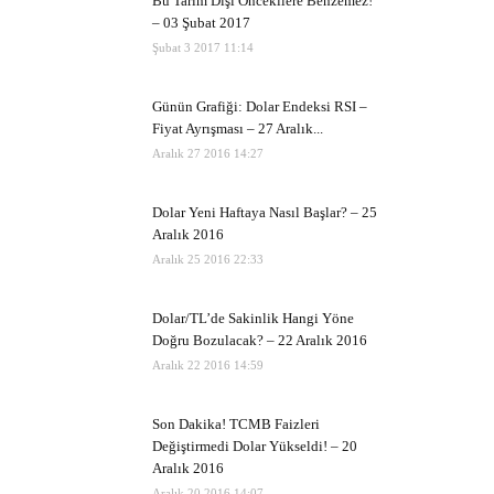
Bu Tarım Dışı Öncekilere Benzemez!
– 03 Şubat 2017
Şubat 3 2017 11:14
Günün Grafiği: Dolar Endeksi RSI –
Fiyat Ayrışması – 27 Aralık...
Aralık 27 2016 14:27
Dolar Yeni Haftaya Nasıl Başlar? – 25
Aralık 2016
Aralık 25 2016 22:33
Dolar/TL’de Sakinlik Hangi Yöne
Doğru Bozulacak? – 22 Aralık 2016
Aralık 22 2016 14:59
Son Dakika! TCMB Faizleri
Değiştirmedi Dolar Yükseldi! – 20
Aralık 2016
Aralık 20 2016 14:07