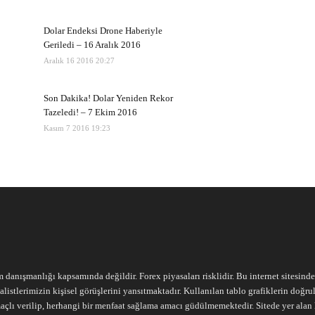
Dolar Endeksi Drone Haberiyle
Geriledi – 16 Aralık 2016
Aralık 16 2016 20:27
Son Dakika! Dolar Yeniden Rekor
Tazeledi! – 7 Ekim 2016
Kasım 7 2016 19:23
m danışmanlığı kapsamında değildir. Forex piyasaları risklidir. Bu internet sitesind
alistlerimizin kişisel görüşlerini yansıtmaktadır. Kullanılan tablo grafiklerin doğ
açlı verilip, herhangi bir menfaat sağlama amacı güdülmemektedir. Sitede yer alan he