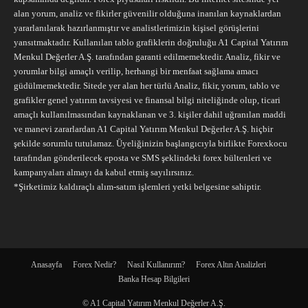
alan yorum, analiz ve fikirler güvenilir olduğuna inanılan kaynaklardan
yararlanılarak hazırlanmıştır ve analistlerimizin kişisel görüşlerini
yansıtmaktadır. Kullanılan tablo grafiklerin doğruluğu A1 Capital Yatırım
Menkul Değerler A.Ş. tarafından garanti edilmemektedir. Analiz, fikir ve
yorumlar bilgi amaçlı verilip, herhangi bir menfaat sağlama amacı
güdülmemektedir. Sitede yer alan her türlü Analiz, fikir, yorum, tablo ve
grafikler genel yatırım tavsiyesi ve finansal bilgi niteliğinde olup, ticari
amaçlı kullanılmasından kaynaklanan ve 3. kişiler dahil uğranılan maddi
ve manevi zararlardan A1 Capital Yatırım Menkul Değerler A.Ş. hiçbir
şekilde sorumlu tutulamaz. Üyeliğinizin başlangıcıyla birlikte Forexkocu
tarafından gönderilecek eposta ve SMS şeklindeki forex bültenleri ve
kampanyaları almayı da kabul etmiş sayılırsınız.
*Şirketimiz kaldıraçlı alım-satım işlemleri yetki belgesine sahiptir.
Anasayfa
Forex Nedir?
Nasıl Kullanırım?
Forex Altın Analizleri
Banka Hesap Bilgileri
© A1 Capital Yatırım Menkul Değerler A.Ş.