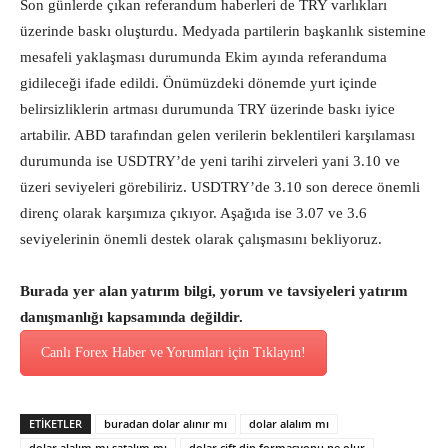
Son günlerde çıkan referandum haberleri de TRY varlıkları
üzerinde baskı oluşturdu. Medyada partilerin başkanlık sistemine
mesafeli yaklaşması durumunda Ekim ayında referanduma
gidileceği ifade edildi. Önümüzdeki dönemde yurt içinde
belirsizliklerin artması durumunda TRY üzerinde baskı iyice
artabilir. ABD tarafından gelen verilerin beklentileri karşılaması
durumunda ise USDTRY’de yeni tarihi zirveleri yani 3.10 ve
üzeri seviyeleri görebiliriz. USDTRY’de 3.10 son derece önemli
direnç olarak karşımıza çıkıyor. Aşağıda ise 3.07 ve 3.6
seviyelerinin önemli destek olarak çalışmasını bekliyoruz.
Burada yer alan yatırım bilgi, yorum ve tavsiyeleri yatırım
danışmanlığı kapsamında değildir.
Canlı Forex Haber ve Yorumları için Tıklayın!
ETİKETLER
buradan dolar alınır mı
dolar alalım mı
dolar alalım mı satalım mı
dolar çift dip formasyonu ne olur