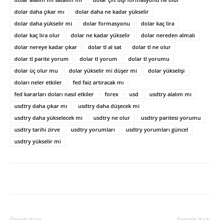
dolar daha çıkar mı
dolar daha ne kadar yükselir
dolar daha yükselir mi
dolar formasyonu
dolar kaç lira
dolar kaç lira olur
dolar ne kadar yükselir
dolar nereden almalı
dolar nereye kadar çıkar
dolar tl al sat
dolar tl ne olur
dolar tl parite yorum
dolar tl yorum
dolar tl yorumu
dolar üç olur mu
dolar yükselir mi düşer mi
dolar yükselişi
doları neler etkiler
fed faiz artıracak mı
fed kararları doları nasıl etkiler
forex
usd
usdtry alalım mı
usdtry daha çıkar mı
usdtry daha düşecek mi
usdtry daha yükselecek mi
usdtry ne olur
usdtry paritesi yorumu
usdtry tarihi zirve
usdtry yorumları
usdtry yorumları güncel
usdtry yükselir mi
Önceki Yazı
Sonraki Yazı