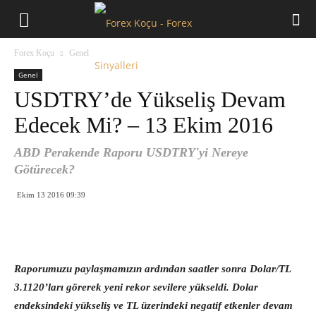
Forex
Forex Koçu
Genel
Koçu
Genel
USDTRY’de Yükseliş Devam
Edecek Mi? – 13 Ekim 2016
ABD Perakende Raporu USDTRY'yi Nereye
Götürecek?
Ekim 13 2016 09:39
Raporumuzu paylaşmamızın ardından saatler sonra Dolar/TL
3.1120’ları görerek yeni rekor sevilere yükseldi. Dolar
endeksindeki yükseliş ve TL üzerindeki negatif etkenler devam