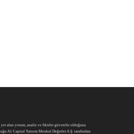
e yer alan yorum, analiz ve fikirler güvenilir olduğuna
ruluğu A1 Capital Yatırım Menkul Değerler A.Ş. tarafından