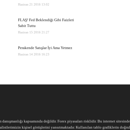
Haziran 21 2016 13:02
FLAŞ! Fed Beklendiği Gibi Faizleri
Sabit Tuttu
Haziran 15 2016 21:27
Perakende Satışlar İyi Ama Yetmez
Haziran 14 2016 16:23
m danışmanlığı kapsamında değildir. Forex piyasaları risklidir. Bu internet sitesind
alistlerimizin kişisel görüşlerini yansıtmaktadır. Kullanılan tablo grafiklerin doğ