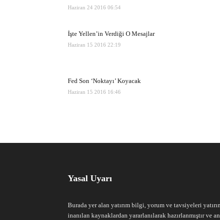
Haziran 24 2016 06:54
İşte Yellen’in Verdiği O Mesajlar
Haziran 15 2016 22:19
Fed Son ‘Noktayı’ Koyacak
Haziran 15 2016 16:46
Yasal Uyarı
Burada yer alan yatırım bilgi, yorum ve tavsiyeleri yatırı
inanılan kaynaklardan yararlanılarak hazırlanmıştır ve an