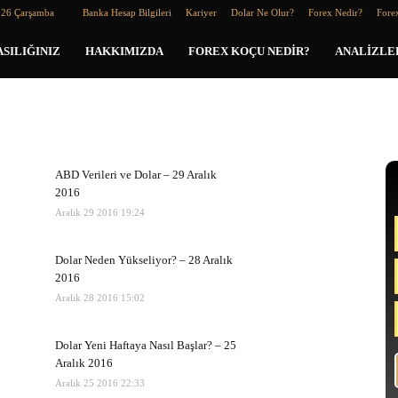
026 Çarşamba
Banka Hesap Bilgileri
Kariyer
Dolar Ne Olur?
Forex Nedir?
Forex
SILIĞINIZ
HAKKIMIZDA
FOREX KOÇU NEDIR?
ANALIZLE
ABD Verileri ve Dolar – 29 Aralık
2016
Aralık 29 2016 19:24
Dolar Neden Yükseliyor? – 28 Aralık
2016
Aralık 28 2016 15:02
Dolar Yeni Haftaya Nasıl Başlar? – 25
Aralık 2016
Aralık 25 2016 22:33