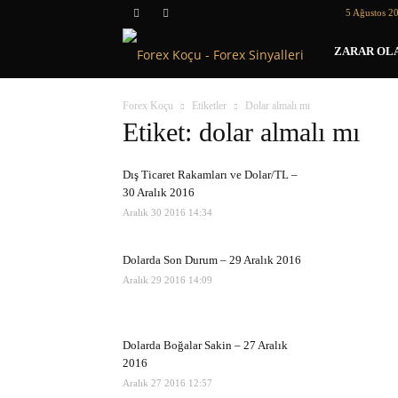
5 Ağustos 2
Forex
ZARAR OLA
Koçu
Forex Koçu
Etiketler
Dolar almalı mı
Etiket: dolar almalı mı
Dış Ticaret Rakamları ve Dolar/TL –
30 Aralık 2016
Aralık 30 2016 14:34
Dolarda Son Durum – 29 Aralık 2016
Aralık 29 2016 14:09
Dolarda Boğalar Sakin – 27 Aralık
2016
Aralık 27 2016 12:57