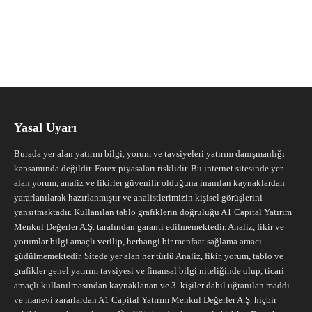
Yasal Uyarı
Burada yer alan yatırım bilgi, yorum ve tavsiyeleri yatırım danışmanlığı
kapsamında değildir. Forex piyasaları risklidir. Bu internet sitesinde yer
alan yorum, analiz ve fikirler güvenilir olduğuna inanılan kaynaklardan
yararlanılarak hazırlanmıştır ve analistlerimizin kişisel görüşlerini
yansıtmaktadır. Kullanılan tablo grafiklerin doğruluğu A1 Capital Yatırım
Menkul Değerler A.Ş. tarafından garanti edilmemektedir. Analiz, fikir ve
yorumlar bilgi amaçlı verilip, herhangi bir menfaat sağlama amacı
güdülmemektedir. Sitede yer alan her türlü Analiz, fikir, yorum, tablo ve
grafikler genel yatırım tavsiyesi ve finansal bilgi niteliğinde olup, ticari
amaçlı kullanılmasından kaynaklanan ve 3. kişiler dahil uğranılan maddi
ve manevi zararlardan A1 Capital Yatırım Menkul Değerler A.Ş. hiçbir