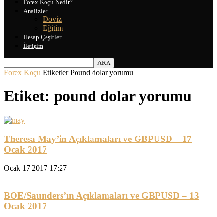
Forex Koçu Nedir?
Analizler
Doviz
Eğitim
Hesap Çeşitleri
İletişim
Forex Koçu
Etiketler
Pound dolar yorumu
Etiket: pound dolar yorumu
Theresa May’in Açıklamaları ve GBPUSD – 17
Ocak 2017
Ocak 17 2017 17:27
BOE/Saunders’ın Açıklamaları ve GBPUSD – 13
Ocak 2017