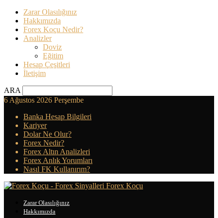
Zarar Olasılığınız
Hakkımızda
Forex Koçu Nedir?
Analizler
Doviz
Eğitim
Hesap Çeşitleri
İletişim
ARA
6 Ağustos 2026 Perşembe
Banka Hesap Bilgileri
Kariyer
Dolar Ne Olur?
Forex Nedir?
Forex Altın Analizleri
Forex Anlık Yorumları
Nasıl FK Kullanırım?
Forex Koçu
Zarar Olasılığınız
Hakkımızda