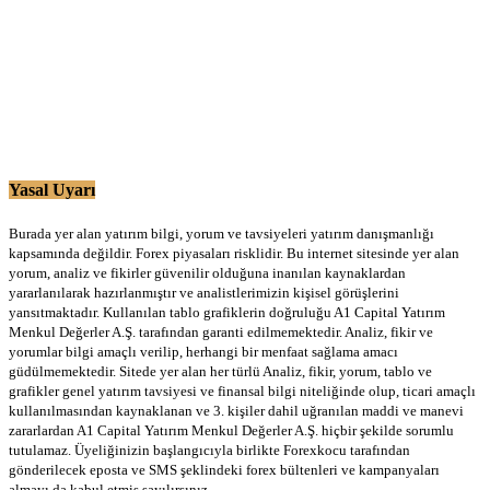
Yasal Uyarı
Burada yer alan yatırım bilgi, yorum ve tavsiyeleri yatırım danışmanlığı
kapsamında değildir. Forex piyasaları risklidir. Bu internet sitesinde yer alan
yorum, analiz ve fikirler güvenilir olduğuna inanılan kaynaklardan
yararlanılarak hazırlanmıştır ve analistlerimizin kişisel görüşlerini
yansıtmaktadır. Kullanılan tablo grafiklerin doğruluğu A1 Capital Yatırım
Menkul Değerler A.Ş. tarafından garanti edilmemektedir. Analiz, fikir ve
yorumlar bilgi amaçlı verilip, herhangi bir menfaat sağlama amacı
güdülmemektedir. Sitede yer alan her türlü Analiz, fikir, yorum, tablo ve
grafikler genel yatırım tavsiyesi ve finansal bilgi niteliğinde olup, ticari amaçlı
kullanılmasından kaynaklanan ve 3. kişiler dahil uğranılan maddi ve manevi
zararlardan A1 Capital Yatırım Menkul Değerler A.Ş. hiçbir şekilde sorumlu
tutulamaz. Üyeliğinizin başlangıcıyla birlikte Forexkocu tarafından
gönderilecek eposta ve SMS şeklindeki forex bültenleri ve kampanyaları
almayı da kabul etmiş sayılırsınız.