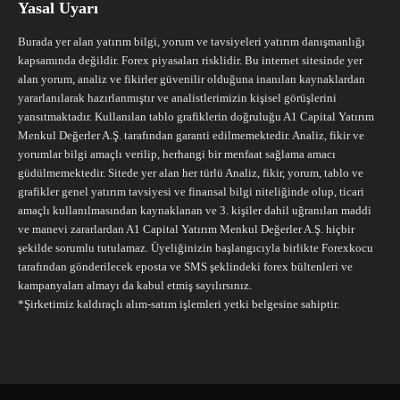
Yasal Uyarı
Burada yer alan yatırım bilgi, yorum ve tavsiyeleri yatırım danışmanlığı
kapsamında değildir. Forex piyasaları risklidir. Bu internet sitesinde yer
alan yorum, analiz ve fikirler güvenilir olduğuna inanılan kaynaklardan
yararlanılarak hazırlanmıştır ve analistlerimizin kişisel görüşlerini
yansıtmaktadır. Kullanılan tablo grafiklerin doğruluğu A1 Capital Yatırım
Menkul Değerler A.Ş. tarafından garanti edilmemektedir. Analiz, fikir ve
yorumlar bilgi amaçlı verilip, herhangi bir menfaat sağlama amacı
güdülmemektedir. Sitede yer alan her türlü Analiz, fikir, yorum, tablo ve
grafikler genel yatırım tavsiyesi ve finansal bilgi niteliğinde olup, ticari
amaçlı kullanılmasından kaynaklanan ve 3. kişiler dahil uğranılan maddi
ve manevi zararlardan A1 Capital Yatırım Menkul Değerler A.Ş. hiçbir
şekilde sorumlu tutulamaz. Üyeliğinizin başlangıcıyla birlikte Forexkocu
tarafından gönderilecek eposta ve SMS şeklindeki forex bültenleri ve
kampanyaları almayı da kabul etmiş sayılırsınız.
*Şirketimiz kaldıraçlı alım-satım işlemleri yetki belgesine sahiptir.