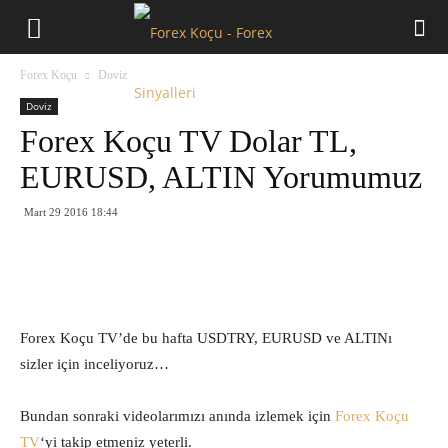
Forex
Forex Koçu
Doviz
Koçu
Doviz
Forex Koçu TV Dolar TL,
EURUSD, ALTIN Yorumumuz
Mart 29 2016 18:44
Forex Koçu TV’de bu hafta USDTRY, EURUSD ve ALTINı
sizler için inceliyoruz…
Bundan sonraki videolarımızı anında izlemek için
Forex Koçu
TV
‘yi takip etmeniz yeterli.