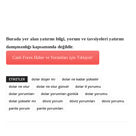
Burada yer alan yatırım bilgi, yorum ve tavsiyeleri yatırım
danışmanlığı kapsamında değildir.
Canlı Forex Haber ve Yorumları için Tıklayın!
ETİKETLER
dolar düşer mi
dolar ne kadar yükselir
dolar ne olur
dolar ne olur güncel
dolar tl yorumu
dolar yorumları
dolar yorumları günlük
dolar yorumu
dolar yükselir mi
döviz yorum
döviz yorumları
döviz yorumu
parite yorum
parite yorumları