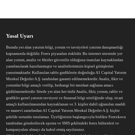
Yasal Uyarı
Burada yer alan yatırım bilgi, yorum ve tavsiyeleri yatırım danışmanlığı
kapsamında değildir. Forex piyasaları risklidir. Bu internet sitesinde yer
alan yorum, analiz ve fikirler güvenilir olduğuna inanılan kaynaklardan
yararlanılarak hazırlanmıştır ve analistlerimizin kişisel görüşlerini
yansıtmaktadır. Kullanılan tablo grafiklerin doğruluğu A1 Capital Yatırım
Menkul Değerler A.Ş. tarafından garanti edilmemektedir. Analiz, fikir ve
yorumlar bilgi amaçlı verilip, herhangi bir menfaat sağlama amacı
güdülmemektedir. Sitede yer alan her türlü Analiz, fikir, yorum, tablo ve
grafikler genel yatırım tavsiyesi ve finansal bilgi niteliğinde olup, ticari
amaçlı kullanılmasından kaynaklanan ve 3. kişiler dahil uğranılan maddi
ve manevi zararlardan A1 Capital Yatırım Menkul Değerler A.Ş. hiçbir
şekilde sorumlu tutulamaz. Üyeliğinizin başlangıcıyla birlikte Forexkocu
tarafından gönderilecek eposta ve SMS şeklindeki forex bültenleri ve
kampanyaları almayı da kabul etmiş sayılırsınız.