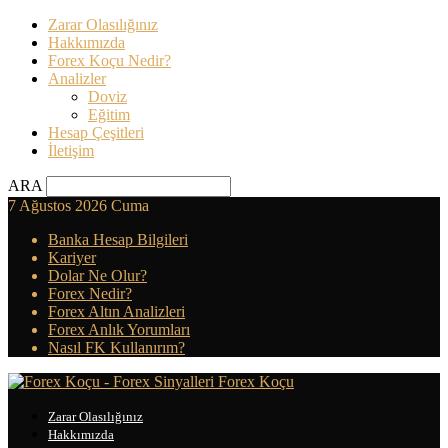
Zarar Olasılığınız
Hakkımızda
Forex Koçu Nedir?
Analizler
Doviz
Eğitim
Hesap Çeşitleri
İletişim
ARA
7 Ağustos 2026 Cuma
Banka Hesap Bilgileri
Kariyer
Dolar Ne Olur?
Forex Nedir?
Forex Altın Analizleri
Forex Anlık Yorumları
Nasıl FK Kullanırım?
Forex Koçu
Zarar Olasılığınız
Hakkımızda