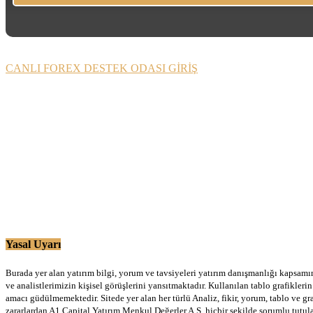
CANLI FOREX DESTEK ODASI GİRİŞ
Yasal Uyarı
Burada yer alan yatırım bilgi, yorum ve tavsiyeleri yatırım danışmanlığı kapsamınd
ve analistlerimizin kişisel görüşlerini yansıtmaktadır. Kullanılan tablo grafikler
amacı güdülmemektedir. Sitede yer alan her türlü Analiz, fikir, yorum, tablo ve gr
zararlardan A1 Capital Yatırım Menkul Değerler A.Ş. hiçbir şekilde sorumlu tutu