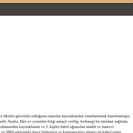
 ve fikirler güvenilir olduğuna inanılan kaynaklardan yararlanılarak hazırlanmıştır
dir. Analiz, fikir ve yorumlar bilgi amaçlı verilip, herhangi bir menfaat sağlama
llanılmasından kaynaklanan ve 3. kişiler dahil uğranılan maddi ve manevi
a ve SMS şeklindeki forex bültenleri ve kampanyaları almayı da kabul etmiş