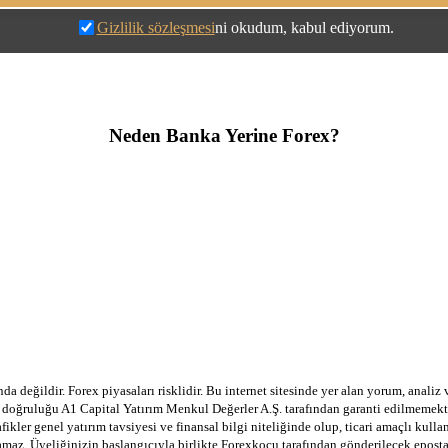
Gizlilik sözleşmesi
ni okudum, kabul ediyorum.
Neden Banka Yerine Forex?
a değildir. Forex piyasaları risklidir. Bu internet sitesinde yer alan yorum, analiz
in doğruluğu A1 Capital Yatırım Menkul Değerler A.Ş. tarafından garanti edilmemekte
afikler genel yatırım tavsiyesi ve finansal bilgi niteliğinde olup, ticari amaçlı ku
lamaz. Üyeliğinizin başlangıcıyla birlikte Forexkocu tarafından gönderilecek epost