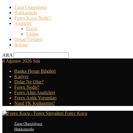
Zarar Olasılığınız
Hakkımızda
Forex Koçu Nedir?
Analizler
Doviz
Eğitim
Hesap Çeşitleri
İletişim
ARA
4 Ağustos 2026 Salı
Banka Hesap Bilgileri
Kariyer
Dolar Ne Olur?
Forex Nedir?
Forex Altın Analizleri
Forex Anlık Yorumları
Nasıl FK Kullanırım?
Forex Koçu
Zarar Olasılığınız
Hakkımızda