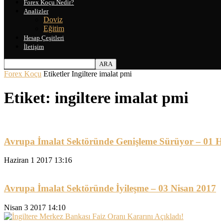
Forex Koçu Nedir?
Analizler
Doviz
Eğitim
Hesap Çeşitleri
İletişim
Forex Koçu
Etiketler
Ingiltere imalat pmi
Etiket: ingiltere imalat pmi
Avrupa İmalat Sektöründe Genişleme Sürüyor – 01 
Haziran 1 2017 13:16
Avrupa İmalat Sektöründe İyileşme – 03 Nisan 2017
Nisan 3 2017 14:10