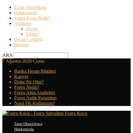
Zarar Olasılığınız
Hakkımızda
Forex Koçu Nedir?
Analizler
Doviz
Eğitim
Hesap Çeşitleri
İletişim
ARA
7 Ağustos 2026 Cuma
Banka Hesap Bilgileri
Kariyer
Dolar Ne Olur?
Forex Nedir?
Forex Altın Analizleri
Forex Anlık Yorumları
Nasıl FK Kullanırım?
Forex Koçu
Zarar Olasılığınız
Hakkımızda