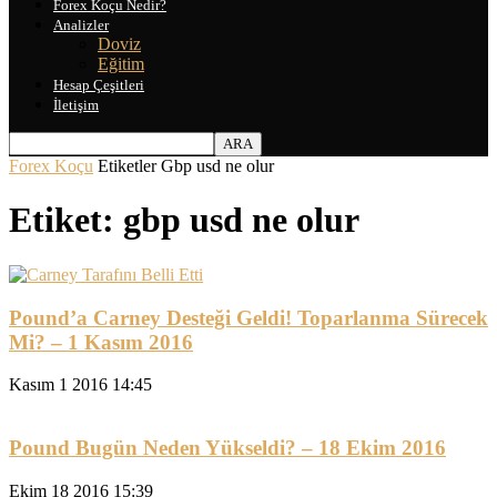
Forex Koçu Nedir?
Analizler
Doviz
Eğitim
Hesap Çeşitleri
İletişim
Forex Koçu
Etiketler
Gbp usd ne olur
Etiket: gbp usd ne olur
Pound’a Carney Desteği Geldi! Toparlanma Sürecek
Mi? – 1 Kasım 2016
Kasım 1 2016 14:45
Pound Bugün Neden Yükseldi? – 18 Ekim 2016
Ekim 18 2016 15:39