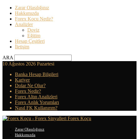
Zarar Olasılığınız
Hakkımızda
Forex Koçu Nedir?
Analizler
Doviz
Eğitim
Hesap Çeşitleri
İletişim
ARA
10 Ağustos 2026 Pazartesi
Banka Hesap Bilgileri
Kariyer
Dolar Ne Olur?
Forex Nedir?
Forex Altın Analizleri
Forex Anlık Yorumları
Nasıl FK Kullanırım?
Forex Koçu
Zarar Olasılığınız
Hakkımızda