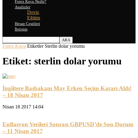
Forex Koçu Nedir?
Analizler
Doviz
Eğitim
Hesap Çeşitleri
İletişim
Forex Koçu
Etiketler
Sterlin dolar yorumu
Etiket: sterlin dolar yorumu
İngiltere Başbakanı May Erken Seçim Kararı Aldı!
– 18 Nisan 2017
Nisan 18 2017 14:04
Enflasyon Verileri Sonrası GBPUSD’de Son Durum
– 11 Nisan 2017